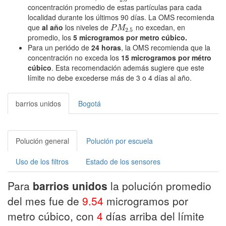
concentración promedio de estas partículas para cada
localidad durante los últimos 90 días. La OMS recomienda
que
al año
los niveles de
no excedan, en
P
M
2.5
P
M
2.5
promedio, los
5 microgramos por metro cúbico.
Para un periódo de
24 horas
, la OMS recomienda que la
concentración no exceda los
15 microgramos por métro
cúbico
. Esta recomendación además sugiere que este
límite no debe excederse más de 3 o 4 días al año.
barrios unidos
Bogotá
Polución general
Polución por escuela
Uso de los filtros
Estado de los sensores
Para
barrios unidos
la polución promedio
del mes fue de
9.54
microgramos por
metro cúbico, con
4
días arriba del límite