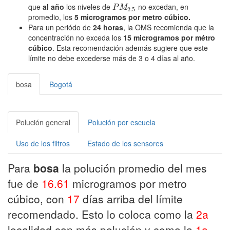
que
al año
los niveles de
no excedan, en
P
M
2.5
P
M
2.5
promedio, los
5 microgramos por metro cúbico.
Para un periódo de
24 horas
, la OMS recomienda que la
concentración no exceda los
15 microgramos por métro
cúbico
. Esta recomendación además sugiere que este
límite no debe excederse más de 3 o 4 días al año.
bosa
Bogotá
Polución general
Polución por escuela
Uso de los filtros
Estado de los sensores
Para
bosa
la polución promedio del mes
fue de
16.61
microgramos por metro
cúbico, con
17
días arriba del límite
recomendado. Esto lo coloca como la
2a
localidad con más polución y como la
1a